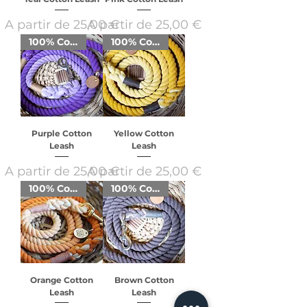
Preço promocional
Preço promocional
A partir de
25,00 €
A partir de
25,00 €
100% Cotton
100% Cotton
Purple Cotton
Yellow Cotton
Leash
Leash
Preço promocional
Preço promocional
A partir de
25,00 €
A partir de
25,00 €
100% Cotton
100% Cotton
Orange Cotton
Brown Cotton
Leash
Leash