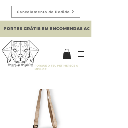
Cancelamento de Pedido
PORTES GRÁTIS EM ENCOMENDAS ACIMA DE 150€
PORQUE O TEU PET MERECE O
MELHOR!