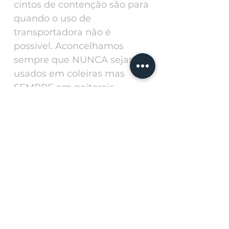
cintos de contenção são para
quando o uso de
transportadora não é
possível. Aconcelhamos
sempre que NUNCA sejam
usados em coleiras mas
SEMPRE em peitorais.
Produtos
relacionados
Personalize with a ph