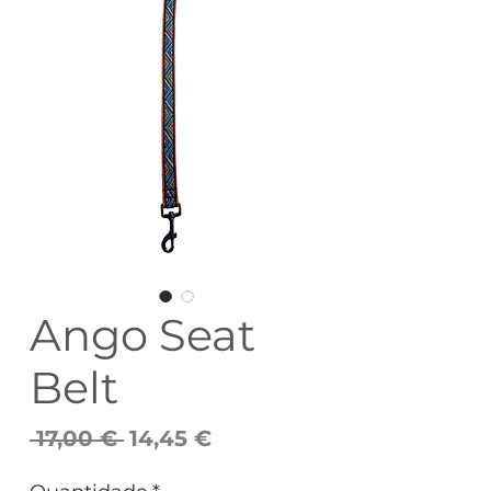
Ango Seat
Belt
Preço
Preço
 17,00 € 
14,45 €
normal
promocional