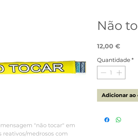
Não to
Preç
12,00 €
Quantidade
*
Adicionar ao 
a mensagem "não tocar" em
s reativos/medrosos com