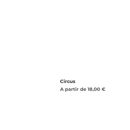
Circus
Preço promocional
A partir de
18,00 €