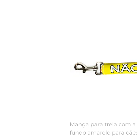
Manga para trela com 
fundo amarelo para cãe