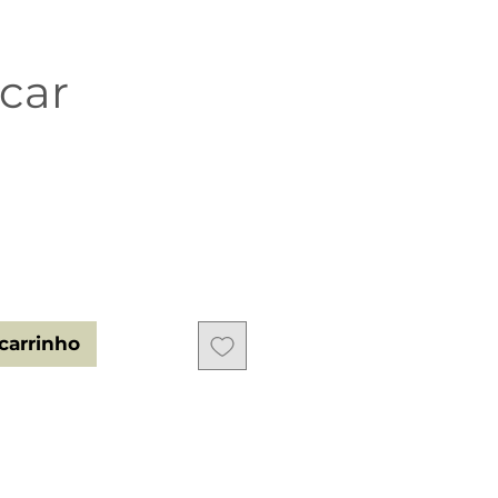
car
o
carrinho