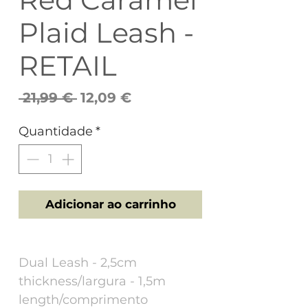
Plaid Leash -
RETAIL
Preço
Preço
 21,99 € 
12,09 €
normal
promocional
Quantidade
*
Adicionar ao carrinho
Dual Leash - 2,5cm
thickness/largura - 1,5m
length/comprimento