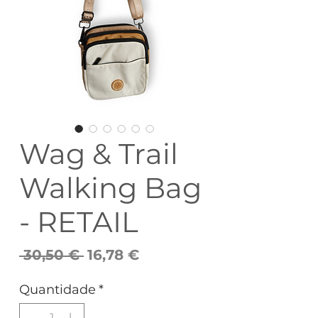
Wag & Trail
Walking Bag
- RETAIL
Preço
Preço
 30,50 € 
16,78 €
normal
promocional
Quantidade
*