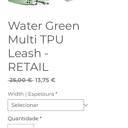
Water Green
Multi TPU
Leash -
RETAIL
Preço
Preço
 25,00 € 
13,75 €
normal
promocional
Width | Espessura
*
Quantidade
*