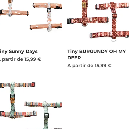
Visualização rápida
Visualização rápida
iny Sunny Days
Tiny BURGUNDY OH MY
DEER
reço promocional
 partir de
15,99 €
Preço promocional
A partir de
15,99 €