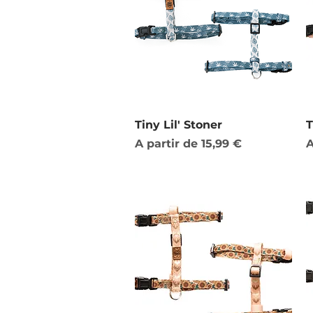
Visualização rápida
Tiny Lil' Stoner
T
Preço promocional
P
A partir de
15,99 €
A