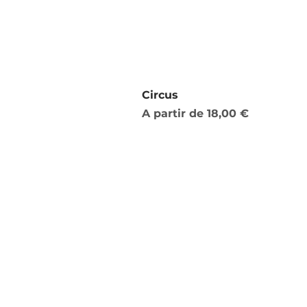
Circus
Preço promocional
A partir de
18,00 €