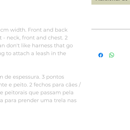
Size|Tamanho
1 cm width. Front and back
Neck
Description
t - neck, front and chest. 2
an don't like harness that go
[ENG] Strap harness 
g to attach a leash in the
XXS
20-3
straps. 3 adjustable 
buckles for cats/dog
through the head. 1 D
[PT]Peitoral Strap d
cm de espessura. 3 pontos
ajustáveis ​​- pescoço
ente e peito. 2 fechos para cães /
/ gatos que não gos
cabeça. Uma meia ar
e peitorais que passam pela
costas.
a para prender uma trela nas