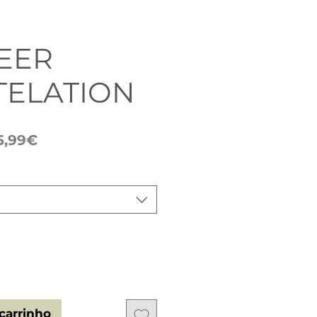
DEER
TELATION
Preço
5,99€
promocional
carrinho