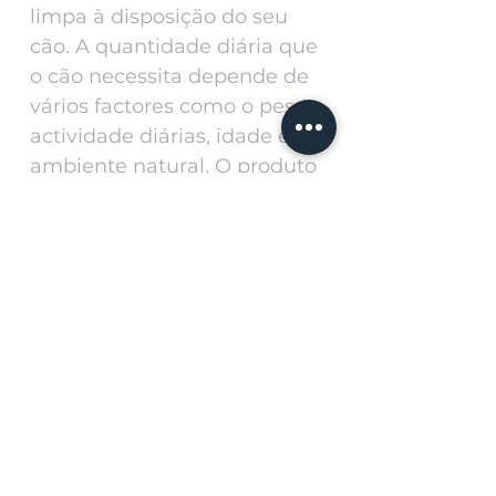
limpa à disposição do seu
cão. A quantidade diária que
o cão necessita depende de
vários factores como o peso,
actividade diárias, idade e
ambiente natural. O produto
deve dado ao animal na
forma seca. Manter sempre
água fresca disponível.
Manter a embalagem bem
fechada e guardá-la num
lugar fresco, seco, londe da
luz e do sol.
Doses recomendadas de
referência:
(Peso do animal = dose
diária)