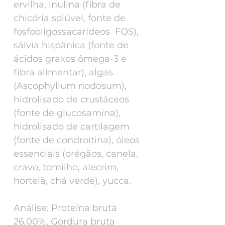
ervilha, inulina (fibra de
chicória solúvel, fonte de
fosfooligossacarídeos  FOS),
sálvia hispânica (fonte de
ácidos graxos ômega-3 e
fibra alimentar), algas
(Ascophyllum nodosum),
hidrolisado de crustáceos
(fonte de glucosamina),
hidrolisado de cartilagem
(fonte de condroitina), óleos
essenciais (orégãos, canela,
cravo, tomilho, alecrim,
hortelã, chá verde), yucca.
Análise: Proteína bruta
26,00%, Gordura bruta