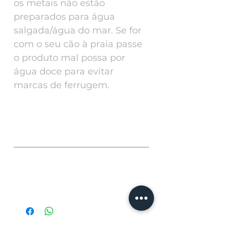
os metais não estão
preparados para água
salgada/água do mar. Se for
com o seu cão à praia passe
o produto mal possa por
água doce para evitar
marcas de ferrugem.
SIZE | TAMANHO
SIZE|TAMANHO
cm
Matching Accessories | Acessórios a
combinar:
S
25-45
Harness - Peitoral
M
45-65
TPU Normal Leash - Trela Normal TPU
TPU Multi Leash - Trela Multi TPU