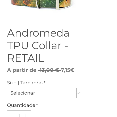
Andromeda
TPU Collar -
RETAIL
Preço
Preço
A partir de
 13,00 € 
7,15€
normal
promocional
Size | Tamanho
*
Quantidade
*