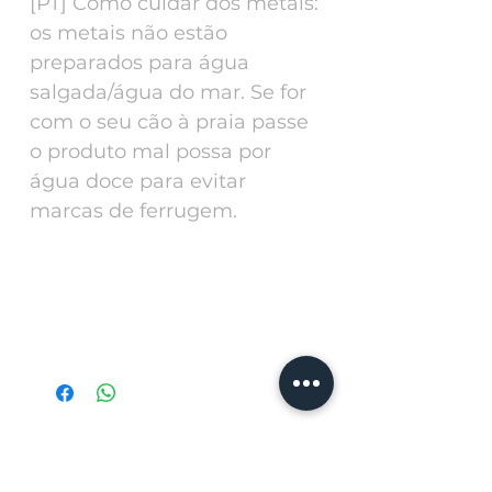
[PT] Como cuidar dos metais:
os metais não estão
preparados para água
salgada/água do mar. Se for
com o seu cão à praia passe
o produto mal possa por
água doce para evitar
marcas de ferrugem.
SIZE | TAMANHO
SIZE|TAMANHO
cm
S
25-45
Produtos
M
45-65