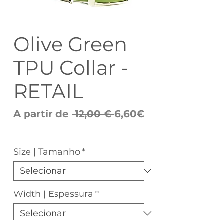
Olive Green
TPU Collar -
RETAIL
Preço
A partir de
 12,00 € 
6,60€
Preço
normal
promocional
Size | Tamanho
*
Width | Espessura
*