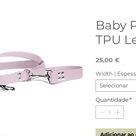
Baby P
TPU L
Preç
25,00 €
Width | Espes
Selecionar
Quantidade
*
Adicionar ao 