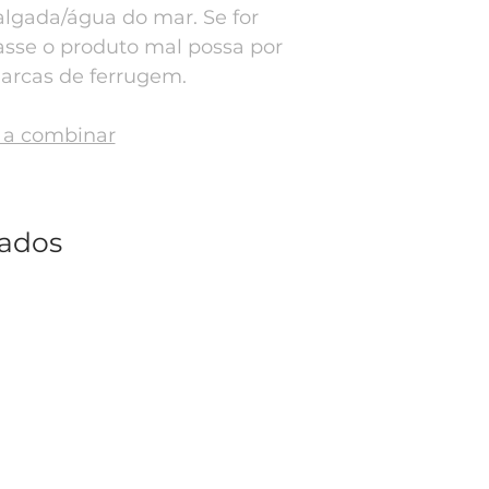
lgada/água do mar. Se for
asse o produto mal possa por
arcas de ferrugem.
a a combinar
nados