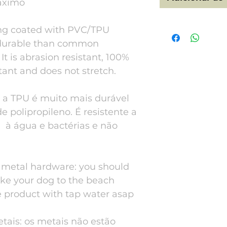
áximo
ng coated with PVC/TPU
 durable than common
t is abrasion resistant, 100%
tant and does not stretch.
a a TPU é muito mais durável
 polipropileno. É resistente a
e à água e bactérias e não
e metal hardware: you should
take your dog to the beach
 product with tap water asap
tais: os metais não estão