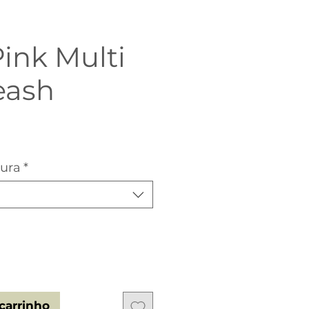
ink Multi
eash
o
sura
*
carrinho