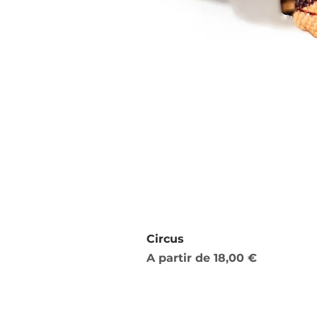
Circus
Preço promocional
A partir de
18,00 €