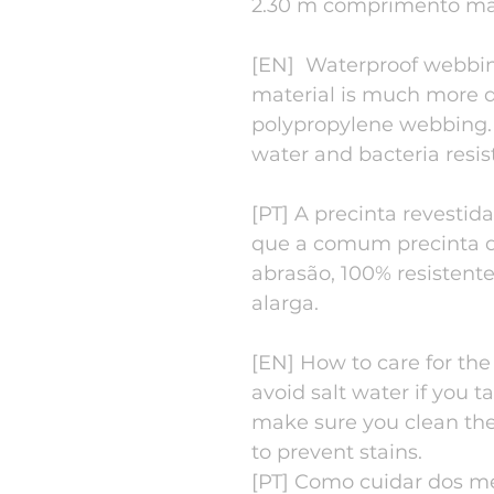
2.30 m comprimento m
[EN] Waterproof webbi
material is much more
polypropylene webbing. I
water and bacteria resis
[PT] A precinta revestid
que a comum precinta de
abrasão, 100% resistent
alarga.
[EN] How to care for th
avoid salt water if you 
make sure you clean the
to prevent stains.
[PT] Como cuidar dos me