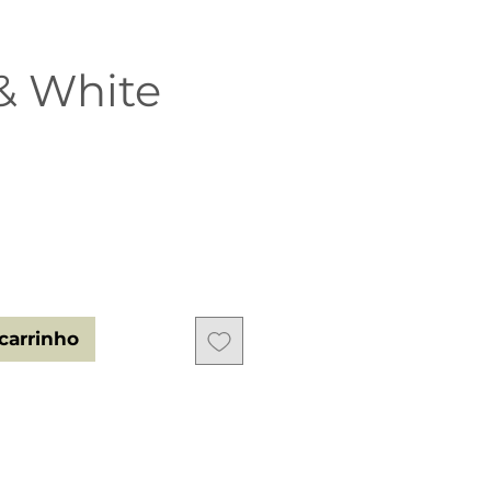
& White
o
carrinho