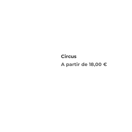
Circus
Preço promocional
A partir de
18,00 €