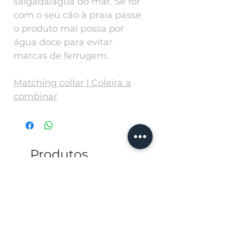
salgada/água do mar. Se for
com o seu cão à praia passe
o produto mal possa por
água doce para evitar
marcas de ferrugem.
Matching collar | Coleira a
combinar
Produtos
relacionados
Personalize with a ph