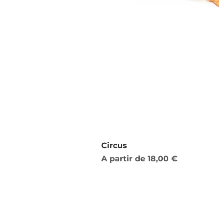
Circus
Preço promocional
A partir de
18,00 €