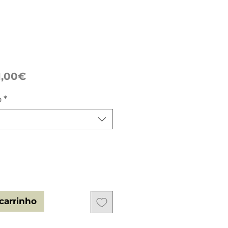
Preço
1,00€
promocional
o
*
carrinho