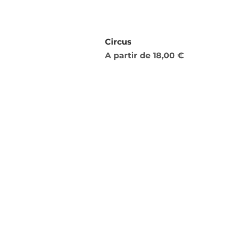
Circus
Preço promocional
A partir de
18,00 €