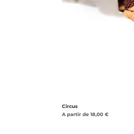
Circus
Preço promocional
A partir de
18,00 €