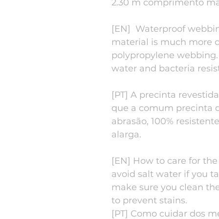
2.30 m comprimento m
[EN] Waterproof webbi
material is much more
polypropylene webbing. I
water and bacteria resis
[PT] A precinta revestid
que a comum precinta de
abrasão, 100% resistent
alarga.
[EN] How to care for th
avoid salt water if you 
make sure you clean the
to prevent stains.
[PT] Como cuidar dos me