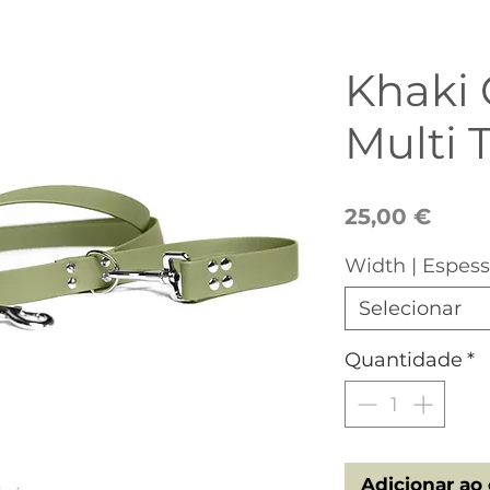
Khaki
Multi 
Preç
25,00 €
Width | Espes
Selecionar
Quantidade
*
Adicionar ao 