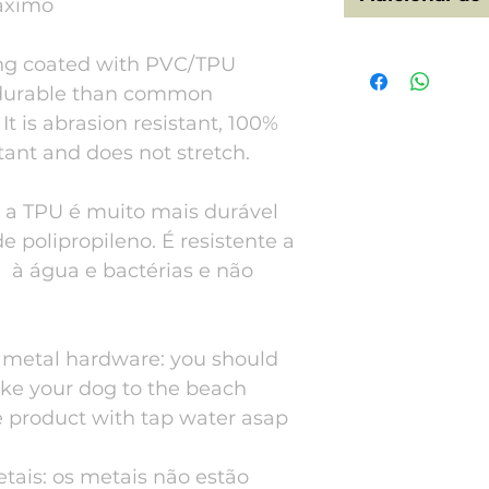
áximo
ng coated with PVC/TPU
 durable than common
t is abrasion resistant, 100%
tant and does not stretch.
a a TPU é muito mais durável
 polipropileno. É resistente a
e à água e bactérias e não
e metal hardware: you should
take your dog to the beach
 product with tap water asap
tais: os metais não estão