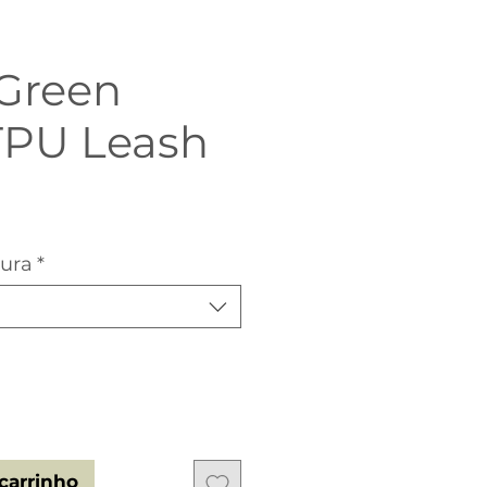
 Green
TPU Leash
o
sura
*
carrinho