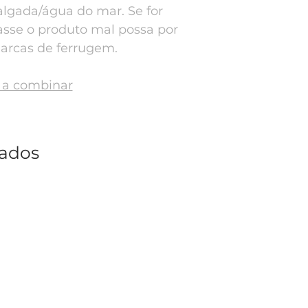
lgada/água do mar. Se for
asse o produto mal possa por
arcas de ferrugem.
a a combinar
nados