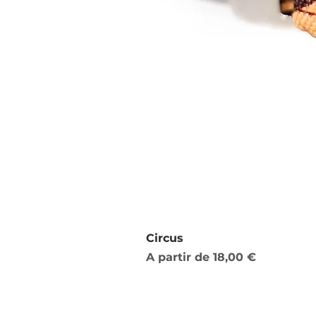
Circus
Preço promocional
A partir de
18,00 €