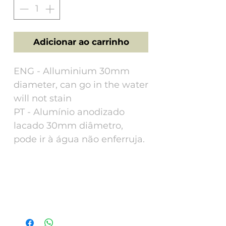
Adicionar ao carrinho
ENG - Alluminium 30mm
diameter, can go in the water
will not stain
PT - Alumínio anodizado
lacado 30mm diâmetro,
pode ir à água não enferruja.
Tech Specs
ENG - Alluminium 30mm diameter, can
go in the water will not stain. This tag