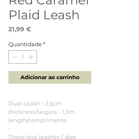
Plaid Leash
Preço
21,99 €
Quantidade
*
Adicionar ao carrinho
Dual Leash - 2,5cm
thickness/largura - 1,5m
length/comprimento
-
These dog leashes / dog