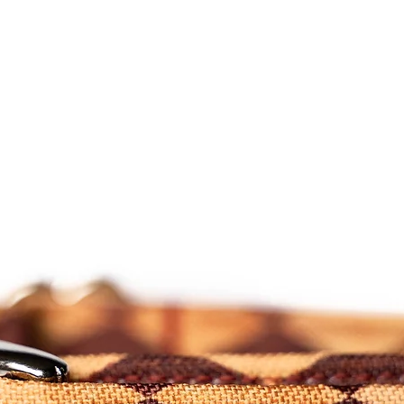
nosso botão de procu
colors may vary from
podem variar do ecra