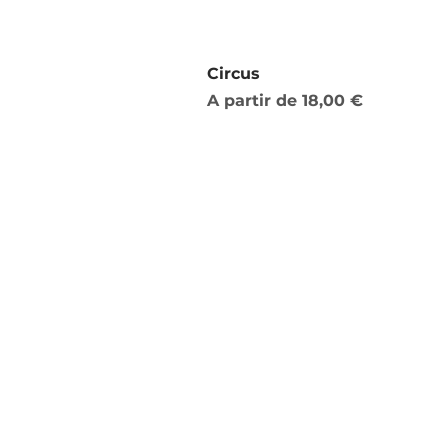
Circus
Preço promocional
A partir de
18,00 €