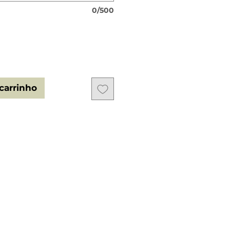
0/500
carrinho
0mm diameter, can go in the
 This tag has a collar or harness to
 name of the tag in our website
izado lacado 30mm diâmetro,
nferruja. Esta tag tem uma coleira
nar. Procura pelo nome da Tag no