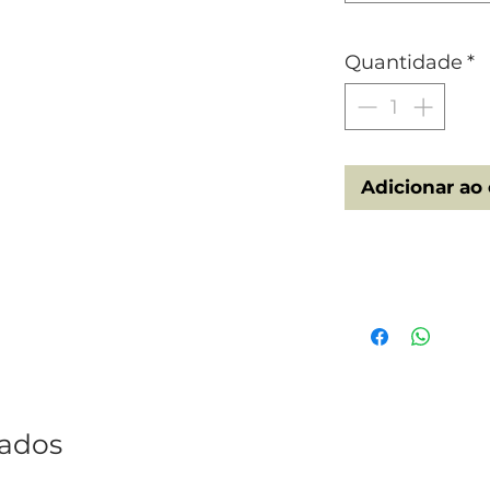
Quantidade
*
Adicionar ao 
Tech Specs
ENG - Alluminium 3
water will not stain.
match search for the
and find them.
PT - Alumínio anod
nados
pode ir à água não e
ou peitoral a combi