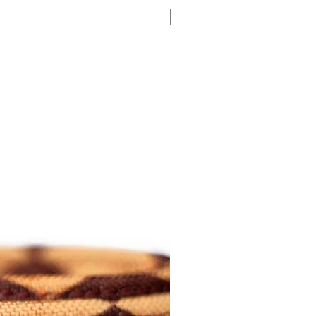
ra do site e encontra tudo.
Personalize with a photo
 screen to actual product. | cores
 para o produto real.