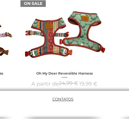
ON SALE
ss
Oh My Deer Reversible Harness
24,99 €
Preço normal
Preço promocional
A partir de
19,99 €
CONTATOS