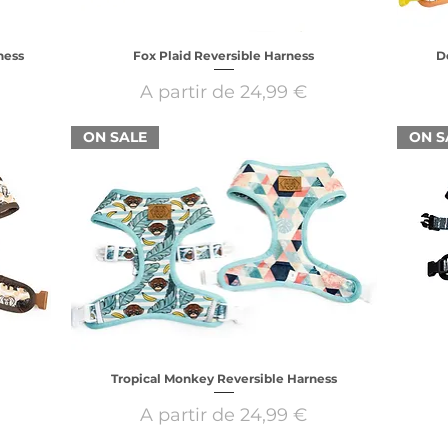
ness
Fox Plaid Reversible Harness
D
Preço promocional
A partir de
24,99 €
ON SALE
ON S
Tropical Monkey Reversible Harness
Preço promocional
A partir de
24,99 €