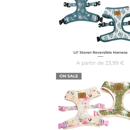
Lil' Stoner Reversible Harness
Preço promocional
A partir de
23,99 €
ON SALE