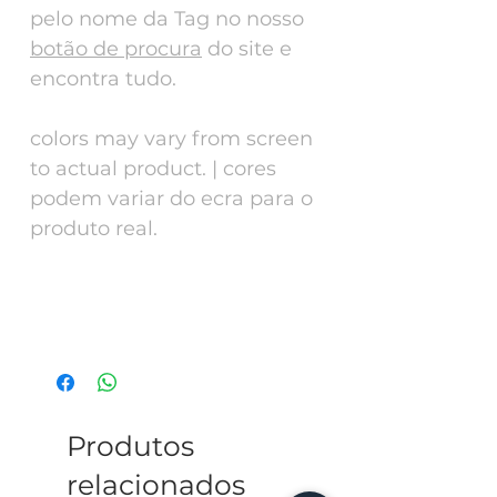
pelo nome da Tag no nosso
botão de procura
do site e
encontra tudo.
colors may vary from screen
to actual product. | cores
podem variar do ecra para o
produto real.
Tech Specs
ENG - Alluminium 30mm diameter, can
go in the water will not stain. This tag
has a collar or harness to match search
for the name of the tag in our website
and find them.
Produtos
relacionados
PT - Alumínio anodizado lacado 30mm