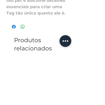
teu pet e adicione detalhes
essenciais para criar uma
Tag tão única quanto ele é.
Produtos
relacionados
Personalize with a ph