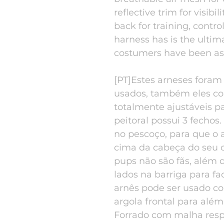
reflective trim for visibi
back for training, contro
harness has is the ultim
costumers have been ask
[PT]Estes arneses foram
usados, também eles com
totalmente ajustáveis pa
peitoral possui 3 fecho
no pescoço, para que o 
cima da cabeça do seu c
pups não são fãs, além 
lados na barriga para fac
arnês pode ser usado c
argola frontal para além 
Forrado com malha respi