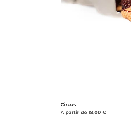
Circus
Preço promocional
A partir de
18,00 €