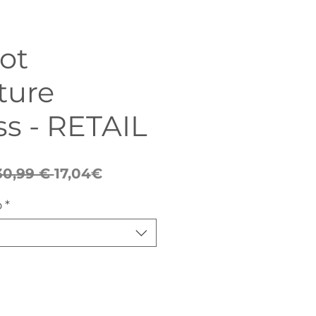
ot
ture
s - RETAIL
Preço
Preço
30,99 € 
17,04€
normal
promocional
o
*