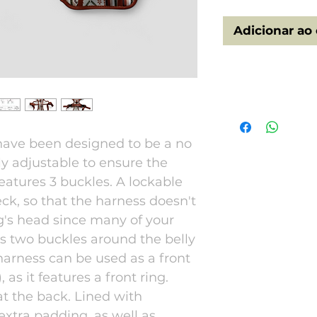
Adicionar ao 
Size
Neck
have been designed to be a no
ly adjustable to ensure the
S
35-5
features 3 buckles. A lockable
M
41-6
eck, so that the harness doesn't
g's head since many of your
L
56-8
us two buckles around the belly
 harness can be used as a front
 as it features a front ring.
 at the back. Lined with
extra padding, as well as