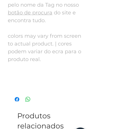
pelo nome da Tag no nosso
botão de procura
do site e
encontra tudo.
colors may vary from screen
to actual product. | cores
podem variar do ecra para o
produto real.
Tech Specs
ENG - Alluminium 30mm diameter, can
go in the water will not stain. This tag
has a collar or harness to match search
for the name of the tag in our website
and find them.
Produtos
relacionados
PT - Alumínio anodizado lacado 30mm