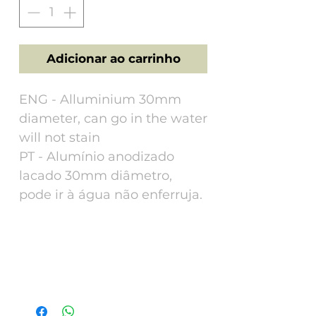
Adicionar ao carrinho
ENG - Alluminium 30mm
diameter, can go in the water
will not stain
PT - Alumínio anodizado
lacado 30mm diâmetro,
pode ir à água não enferruja.
Tech Specs
ENG - Alluminium 30mm diameter, can
go in the water will not stain. This tag