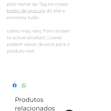
pelo nome da Tag no nosso
botão de procura
do site e
encontra tudo.
colors may vary from screen
to actual product. | cores
podem variar do ecra para o
produto real.
Tech Specs
ENG - Alluminium 30mm diameter, can
go in the water will not stain. This tag
has a collar or harness to match search
for the name of the tag in our website
and find them.
Produtos
relacionados
PT - Alumínio anodizado lacado 30mm