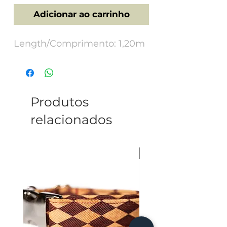
Adicionar ao carrinho
Length/Comprimento: 1,20m
Produtos
relacionados
Personalize with a ph