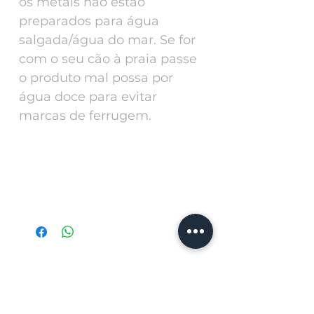
os metais não estão
preparados para água
salgada/água do mar. Se for
com o seu cão à praia passe
o produto mal possa por
água doce para evitar
marcas de ferrugem.
SIZE | TAMANHO
SIZE|TAMANHO
cm
S
25-45
Produtos
M
45-65
relacionados