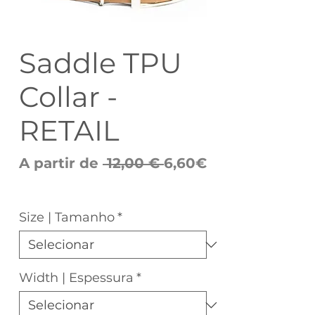
Saddle TPU
Collar -
RETAIL
Preço
A partir de
 12,00 € 
6,60€
Preço
normal
promocional
Size | Tamanho
*
Width | Espessura
*